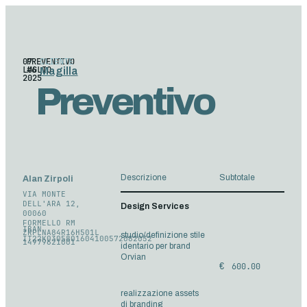
07
PREVENTIVO
CLIENTE
LUGLIO
#6
Magilla
2025
Preventivo
Descrizione
Subtotale
Alan Zirpoli
VIA MONTE
DELL'ARA 12,
Design Services
00060
FORMELLO RM
IBAN
ZRPLNA84R16H501L
studio/definizione stile
IT22K0305801604100572082032
14979621001
identario per brand
Orvian
600.00
realizzazione assets
di branding