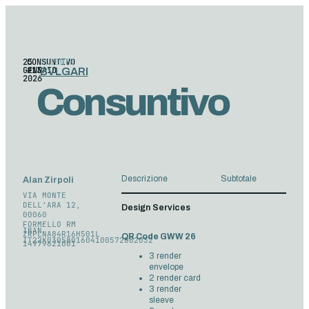
25
CONSUNTIVO
CLIENTE
GENNAIO
#13
BVLGARI
2026
Consuntivo
Descrizione
Subtotale
Alan Zirpoli
VIA MONTE
DELL'ARA 12,
Design Services
00060
FORMELLO RM
IBAN
ZRPLNA84R16H501L
QR Code GWW 26
IT22K0305801604100572082032
14979621001
3 render
envelope
2 render card
3 render
sleeve