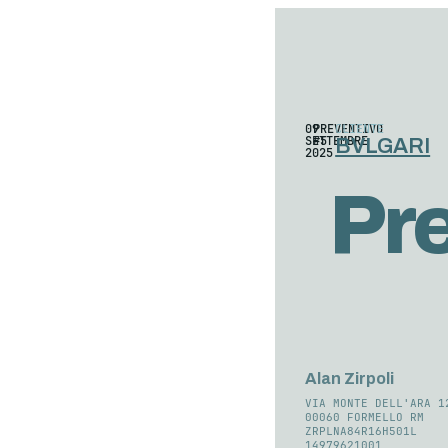
09
PREVENTIVO
CLIENTE
SETTEMBRE
#5
BVLGARI
2025
Pr
Alan Zirpoli
VIA MONTE DELL'ARA 1
00060 FORMELLO RM
ZRPLNA84R16H501L
14979621001