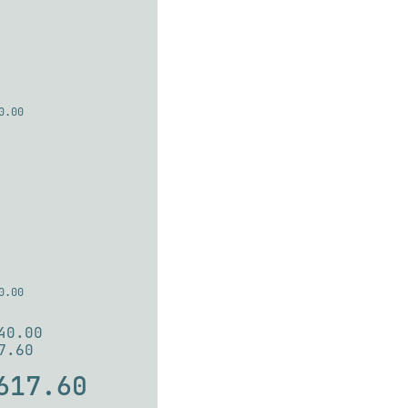
0.00
0.00
40.00
7.60
617.60