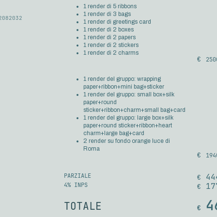
1 render di 5 ribbons
1 render di 3 bags
2082032
1 render di greetings card
1 render di 2 boxes
1 render di 2 papers
1 render di 2 stickers
1 render di 2 charms
250
1 render del gruppo: wrapping
paper+ribbon+mini bag+sticker
1 render del gruppo: small box+silk
paper+round
sticker+ribbon+charm+small bag+card
1 render del gruppo: large box+silk
paper+round sticker+ribbon+heart
charm+large bag+card
2 render su fondo orange luce di
Roma
194
PARZIALE
44
4% INPS
17
4
TOTALE