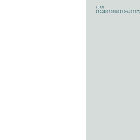
IBAN
IT22K030580160410057